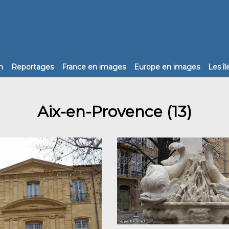
n
Reportages
France en images
Europe en images
Les î
Aix-en-Provence (13)