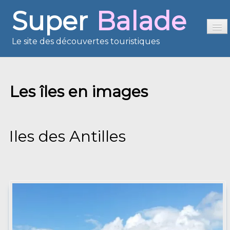
Super
Balade
Le site des découvertes touristiques
Accueil
Les îles en images
Sommaire
Présentation
Reportages
Iles des Antilles
France en images
Europe en images
Les îles en images
Voisins du Net