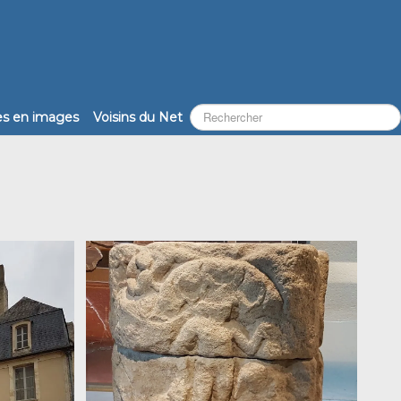
les en images
Voisins du Net