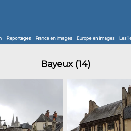
n
Reportages
France en images
Europe en images
Les î
Bayeux (14)