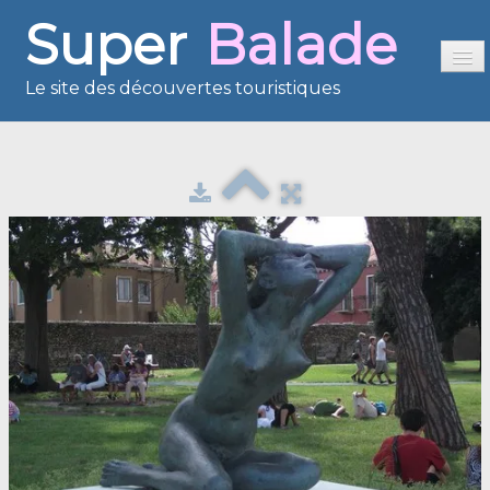
Super
Balade
Le site des découvertes touristiques
Accueil
Sommaire
Présentation
Reportages
France en images
Europe en images
Les îles en images
Voisins du Net