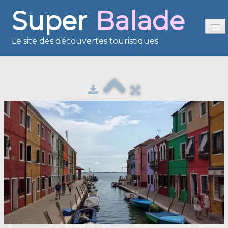
Super
Balade
Le site des découvertes touristiques
Accueil
Sommaire
Présentation
Reportages
France en images
Europe en images
Les îles en images
Voisins du Net