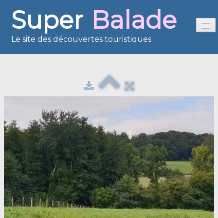
Super
Balade
Le site des découvertes touristiques
Accueil
Sommaire
Présentation
Reportages
France en images
Europe en images
Les îles en images
Voisins du Net