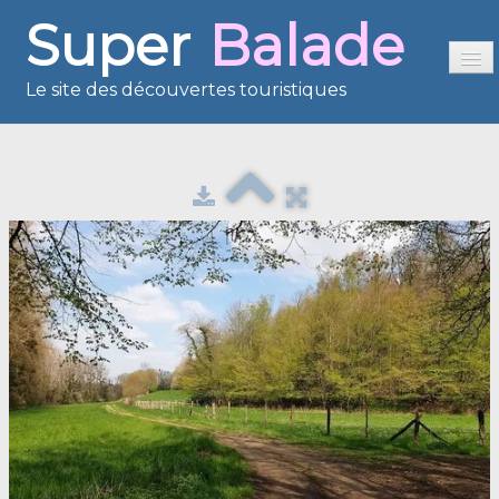
Super
Balade
Le site des découvertes touristiques
Accueil
Sommaire
Présentation
Reportages
France en images
Europe en images
Les îles en images
Voisins du Net