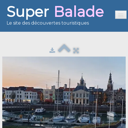
Super
Balade
Le site des découvertes touristiques
Accueil
Sommaire
Présentation
Reportages
France en images
Europe en images
Les îles en images
Voisins du Net