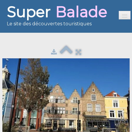
Super
Balade
Le site des découvertes touristiques
Accueil
Sommaire
Présentation
Reportages
France en images
Europe en images
Les îles en images
Voisins du Net