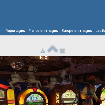
n
Reportages
France en images
Europe en images
Les î