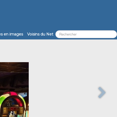
les en images
Voisins du Net