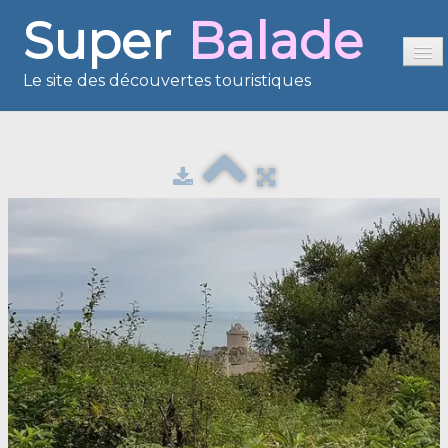
Super
Balade
Le site des découvertes touristiques
Accueil
Sommaire
Présentation
Reportages
France en images
Europe en images
Les îles en images
Voisins du Net