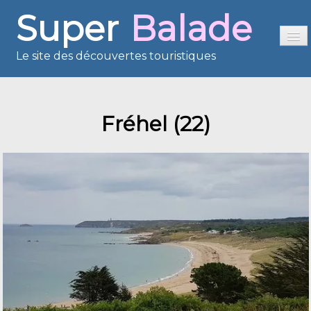
Super
Balade
Le site des découvertes touristiques
Accueil
Fréhel (22)
Sommaire
Présentation
Reportages
France en images
Europe en images
Les îles en images
Voisins du Net