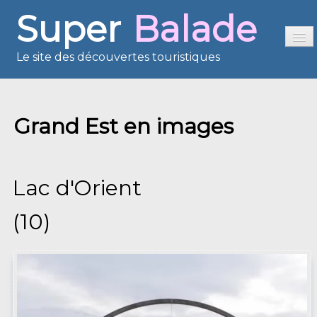
Super
Balade
Le site des découvertes touristiques
Accueil
Grand Est en images
Sommaire
Présentation
Reportages
Lac d'Orient
France en images
(10)
Europe en images
Les îles en images
Voisins du Net