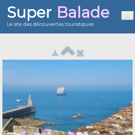
Super
Balade
Le site des découvertes touristiques
Accueil
Sommaire
Présentation
Reportages
France en images
Europe en images
Les îles en images
Voisins du Net