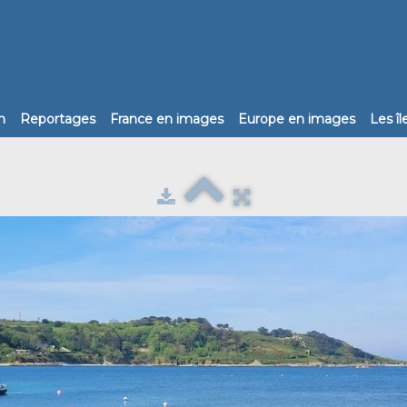
n
Reportages
France en images
Europe en images
Les î