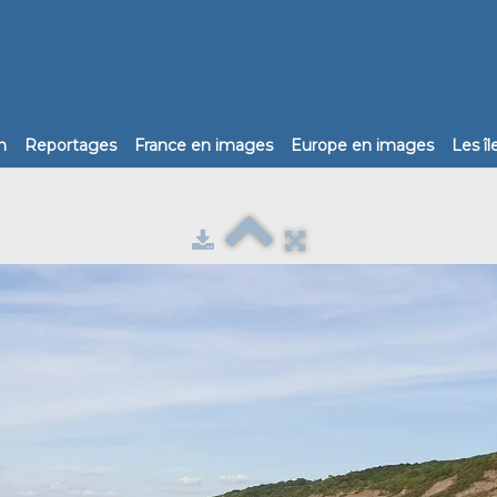
n
Reportages
France en images
Europe en images
Les î