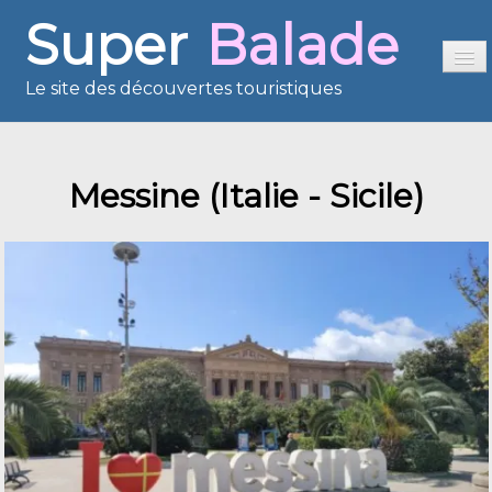
Super
Balade
Le site des découvertes touristiques
Accueil
Messine (Italie - Sicile)
Sommaire
Présentation
Reportages
France en images
Europe en images
Les îles en images
Voisins du Net