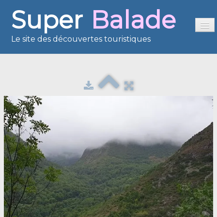
Super
Balade
Le site des découvertes touristiques
Accueil
Sommaire
Présentation
Reportages
France en images
Europe en images
Les îles en images
Voisins du Net