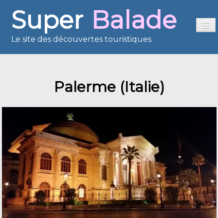
Super
Balade
Le site des découvertes touristiques
Accueil
Palerme (Italie)
Sommaire
Présentation
Reportages
France en images
Europe en images
Les îles en images
Voisins du Net