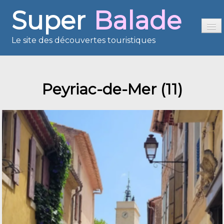
Super
Balade
Le site des découvertes touristiques
Accueil
Peyriac-de-Mer (11)
Sommaire
Présentation
Reportages
France en images
Europe en images
Les îles en images
Voisins du Net