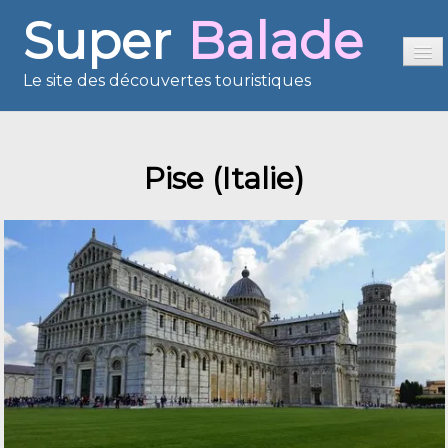
Super
Balade
Le site des découvertes touristiques
Accueil
Pise (Italie)
Sommaire
Présentation
Reportages
France en images
Europe en images
Les îles en images
Voisins du Net