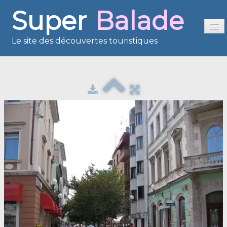
Super
Balade
Le site des découvertes touristiques
Accueil
Sommaire
Présentation
Reportages
France en images
Europe en images
Les îles en images
Voisins du Net