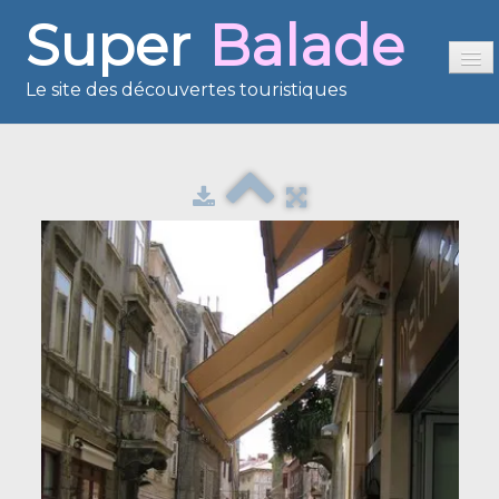
Super
Balade
Le site des découvertes touristiques
Accueil
Sommaire
Présentation
Reportages
France en images
Europe en images
Les îles en images
Voisins du Net