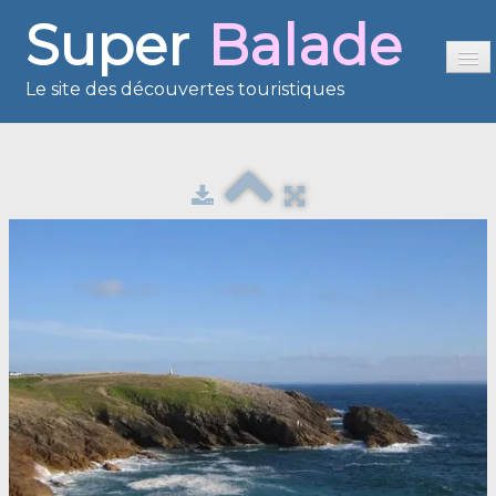
Super
Balade
Le site des découvertes touristiques
Accueil
Sommaire
Présentation
Reportages
France en images
Europe en images
Les îles en images
Voisins du Net