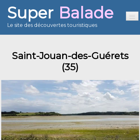
Super
Balade
Le site des découvertes touristiques
Accueil
Saint-Jouan-des-Guérets
Sommaire
(35)
Présentation
Reportages
France en images
Europe en images
Les îles en images
Voisins du Net