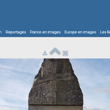
n
Reportages
France en images
Europe en images
Les î