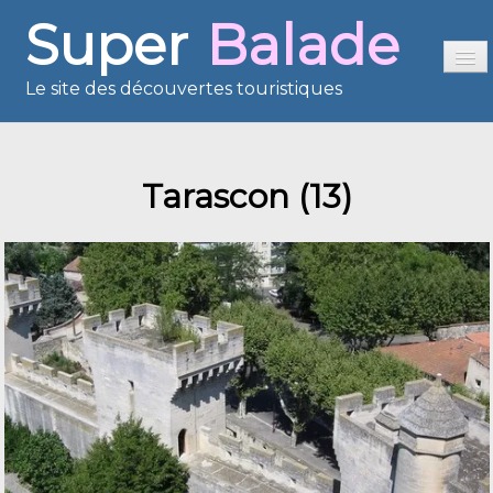
Super
Balade
Le site des découvertes touristiques
Accueil
Tarascon (13)
Sommaire
Présentation
Reportages
France en images
Europe en images
Les îles en images
Voisins du Net