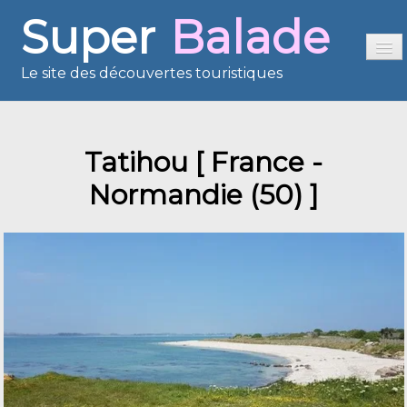
Super
Balade
Le site des découvertes touristiques
Accueil
Tatihou [ France -
Sommaire
Normandie (50) ]
Présentation
Reportages
France en images
Europe en images
Les îles en images
Voisins du Net