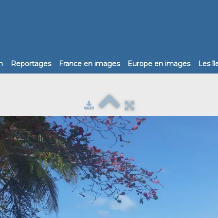
n
Reportages
France en images
Europe en images
Les î