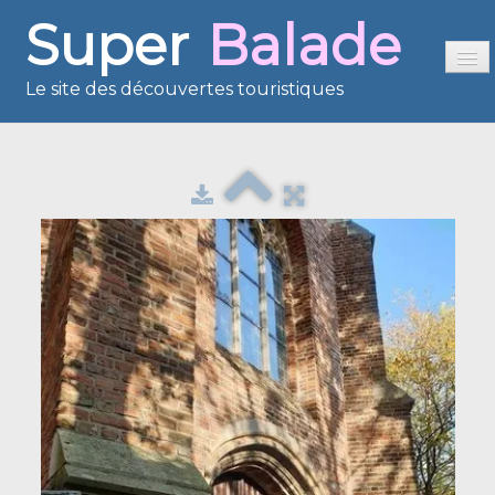
Super
Balade
Le site des découvertes touristiques
Accueil
Sommaire
Présentation
Reportages
France en images
Europe en images
Les îles en images
Voisins du Net