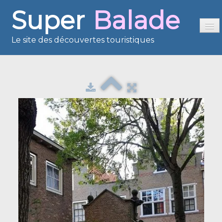
Super
Balade
Le site des découvertes touristiques
Accueil
Sommaire
Présentation
Reportages
France en images
Europe en images
Les îles en images
Voisins du Net