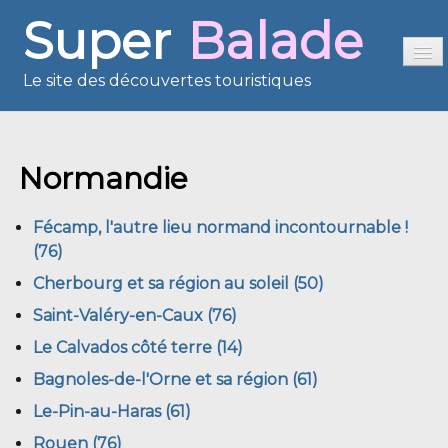
Super
Balade
Le site des découvertes touristiques
Accueil
Normandie
Sommaire
Présentation
Fécamp, l'autre lieu normand incontournable !
Reportages
(76)
Cherbourg et sa région au soleil (50)
France en images
Saint-Valéry-en-Caux (76)
Europe en images
Le Calvados côté terre (14)
Les îles en images
Bagnoles-de-l'Orne et sa région (61)
Voisins du Net
Le-Pin-au-Haras (61)
Rouen (76)